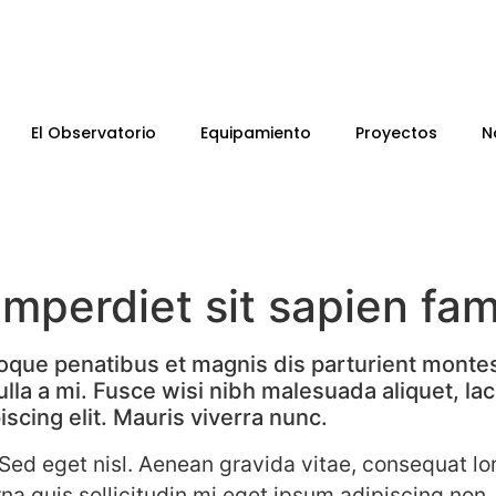
El Observatorio
Equipamiento
Proyectos
N
imperdiet sit sapien fa
que penatibus et magnis dis parturient montes
lla a mi. Fusce wisi nibh malesuada aliquet, lac
scing elit. Mauris viverra nunc.
ed eget nisl. Aenean gravida vitae, consequat lo
a quis sollicitudin mi eget ipsum adipiscing non, i