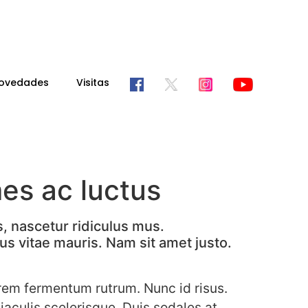
ovedades
Visitas
mes ac luctus
, nascetur ridiculus mus.
us vitae mauris. Nam sit amet justo.
rem fermentum rutrum. Nunc id risus.
aculis scelerisque. Duis sodales at,