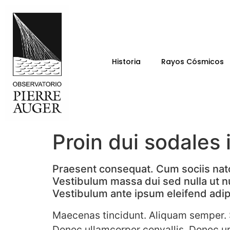
Historia
Rayos Cósmicos
Proin dui sodales 
Praesent consequat. Cum sociis nato
Vestibulum massa dui sed nulla ut nu
Vestibulum ante ipsum eleifend adipi
Maecenas tincidunt. Aliquam semper. S
Donec ullamcorper convallis. Donec urn