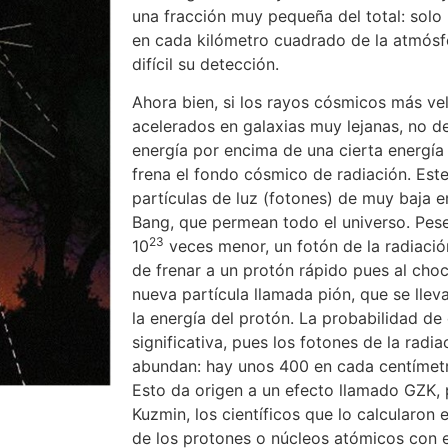
una fracción muy pequeña del total: solo
en cada kilómetro cuadrado de la atmósf
difícil su detección.
Ahora bien, si los rayos cósmicos más ve
acelerados en galaxias muy lejanas, no d
energía por encima de una cierta energía
frena el fondo cósmico de radiación. Es
partículas de luz (fotones) de muy baja e
Bang, que permean todo el universo. Pese
23
10
veces menor, un fotón de la radiaci
de frenar a un protón rápido pues al choc
nueva partícula llamada pión, que se llev
la energía del protón. La probabilidad d
significativa, pues los fotones de la rad
abundan: hay unos 400 en cada centímetr
Esto da origen a un efecto llamado GZK, 
Kuzmin, los científicos que lo calcularon 
de los protones o núcleos atómicos con e