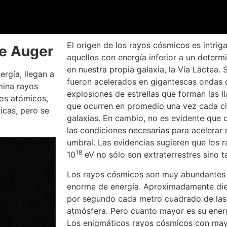
El origen de los rayos cósmicos es intrig
re Auger
aquellos con energía inferior a un determ
en nuestra propia galaxia, la Vía Láctea. 
rgía, llegan a
fueron acelerados en gigantescas ondas 
omina rayos
explosiones de estrellas que forman las 
os atómicos,
que ocurren en promedio una vez cada ci
icas, pero se
galaxias. En cambio, no es evidente que 
las condiciones necesarias para acelerar
umbral. Las evidencias sugieren que los
18
10
eV no sólo son extraterrestres sino t
Los rayos cósmicos son muy abundantes y
enorme de energía. Aproximadamente die
por segundo cada metro cuadrado de las 
atmósfera. Pero cuanto mayor es su ener
Los enigmáticos rayos cósmicos con may