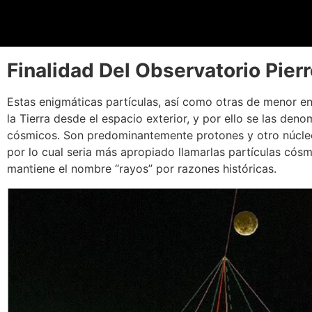
Finalidad Del Observatorio Pier
Estas enigmáticas partículas, así como otras de menor ene
la Tierra desde el espacio exterior, y por ello se las den
cósmicos. Son predominantemente protones y otro núcle
por lo cual seria más apropiado llamarlas partículas cósm
mantiene el nombre “rayos” por razones históricas.