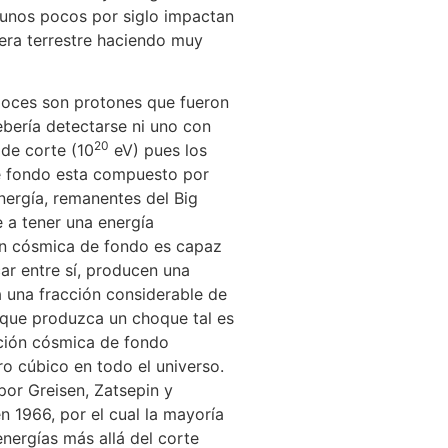
 unos pocos por siglo impactan
era terrestre haciendo muy
loces son protones que fueron
ebería detectarse ni uno con
20
 de corte (10
eV) pues los
te fondo esta compuesto por
nergía, remanentes del Big
 a tener una energía
ón cósmica de fondo es capaz
ar entre sí, producen una
a una fracción considerable de
e que produzca un choque tal es
iación cósmica de fondo
o cúbico en todo el universo.
por Greisen, Zatsepin y
en 1966, por el cual la mayoría
nergías más allá del corte